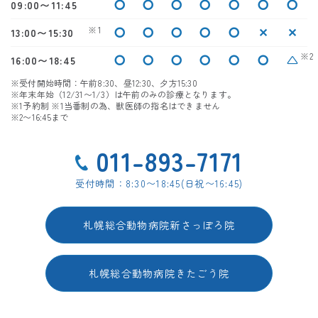
〇
〇
〇
〇
〇
〇
〇
09:00〜11:45
※1
〇
〇
〇
〇
〇
✕
✕
13:00〜15:30
※2
〇
〇
〇
〇
〇
〇
△
16:00〜18:45
※受付開始時間：午前8:30、昼12:30、夕方15:30
※年末年始（12/31〜1/3）は午前のみの診療となります。
※1予約制 ※1当番制の為、獣医師の指名はできません
※2〜16:45まで
011-893-7171
受付時間：8:30〜18:45(日祝〜16:45)
札幌総合動物病院新さっぽろ院
札幌総合動物病院きたごう院