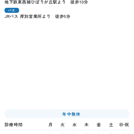
地下鉄東西線ひばりが丘駅より 徒歩10分
バス
JRバス 厚別営業所より 徒歩5分
年中無休
診療時間
月
火
水
木
金
土
日・祝