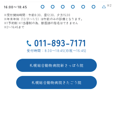
※2
〇
〇
〇
〇
〇
〇
△
16:00〜18:45
※受付開始時間：午前8:30、昼12:30、夕方15:30
※年末年始（12/31〜1/3）は午前のみの診療となります。
※1予約制 ※1当番制の為、獣医師の指名はできません
※2〜16:45まで
011-893-7171
受付時間：8:30〜18:45(日祝〜16:45)
札幌総合動物病院新さっぽろ院
札幌総合動物病院きたごう院