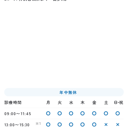
年中無休
診療時間
月
火
水
木
金
土
日・祝
〇
〇
〇
〇
〇
〇
〇
09:00〜11:45
※1
〇
〇
〇
〇
〇
✕
✕
13:00〜15:30